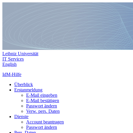
Leibniz Universität
IT Services
English
IdM-Hilfe
Überblick
Erstanmeldung
E-Mail eingeben
E-Mail bestätigen
Passwort ändern
Verw. pers. Daten
Dienste
Account beantragen
Passwort ändern
Pers. Daten