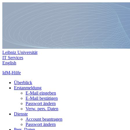
Leibniz Universität
IT Services
English
IdM-Hilfe
Überblick
Erstanmeldung
E-Mail eingeben
E-Mail bestätigen
Passwort ändern
Verw. pers. Daten
Dienste
Account beantragen
Passwort ändern
Pers. Daten